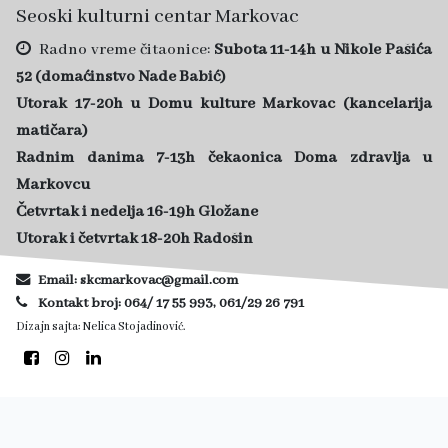
Seoski kulturni centar Markovac
Radno vreme čitaonice:
Subota 11-14h u Nikole Pašića
52 (domaćinstvo Nade Babić)
Utorak 17-20h u Domu kulture Markovac (kancelarija
matičara)
Radnim danima 7-13h čekaonica Doma zdravlja u
Markovcu
Četvrtak i nedelja 16-19h Gložane
Utorak i četvrtak 18-20h Radošin
Email: skcmarkovac@gmail.com
Kontakt broj:
064/ 17 55 993, 061/29 26 791
Dizajn sajta:
Nelica Stojadinović.