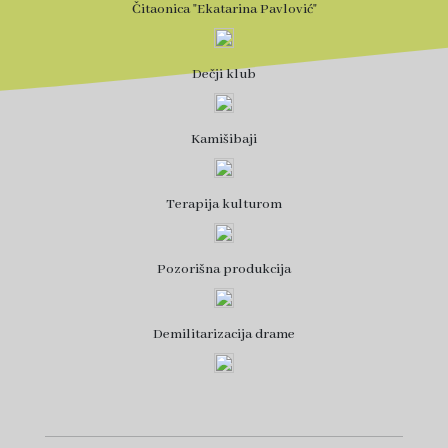
Čitaonica "Ekatarina Pavlović"
Dečji klub
Kamišibaji
Terapija kulturom
Pozorišna produkcija
Demilitarizacija drame