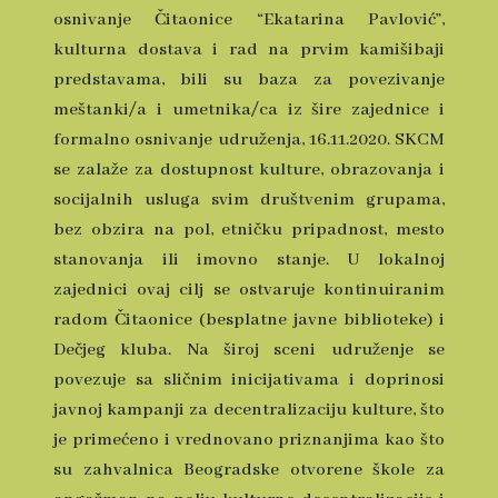
osnivanje Čitaonice “Ekatarina Pavlović”,
kulturna dostava i rad na prvim kamišibaji
predstavama, bili su baza za povezivanje
meštanki/a i umetnika/ca iz šire zajednice i
formalno osnivanje udruženja, 16.11.2020. SKCM
se zalaže za dostupnost kulture, obrazovanja i
socijalnih usluga svim društvenim grupama,
bez obzira na pol, etničku pripadnost, mesto
stanovanja ili imovno stanje. U lokalnoj
zajednici ovaj cilj se ostvaruje kontinuiranim
radom Čitaonice (besplatne javne biblioteke) i
Dečjeg kluba. Na široj sceni udruženje se
povezuje sa sličnim inicijativama i doprinosi
javnoj kampanji za decentralizaciju kulture, što
je primećeno i vrednovano priznanjima kao što
su zahvalnica Beogradske otvorene škole za