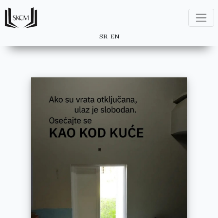
SR
EN