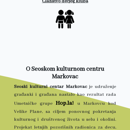
Članstvo dečjeg kluba
O Seoskom kulturnom centru
Markovac
Seoski kulturni centar Markovac
je udruženje
građanki i građana nastalo kao rezultat rada
Hop.la!
Umetničke grupe
u Markovcu kod
Velike Plane, sa ciljem ponovnog pokretanja
kulturnog i društvenog života u selu i okolini.
Projekat letnjih pozorišnih radionica za decu,