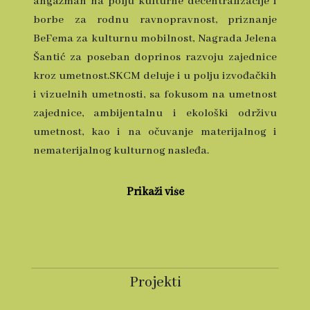
angažman na polju kulturne decentralizacije i
borbe za rodnu ravnopravnost, priznanje
BeFema za kulturnu mobilnost, Nagrada Jelena
Šantić za poseban doprinos razvoju zajednice
kroz umetnost.SKCM deluje i u polju izvođačkih
i vizuelnih umetnosti, sa fokusom na umetnost
zajednice, ambijentalnu i ekološki održivu
umetnost, kao i na očuvanje materijalnog i
nematerijalnog kulturnog nasleđa.
Prikaži više
Projekti