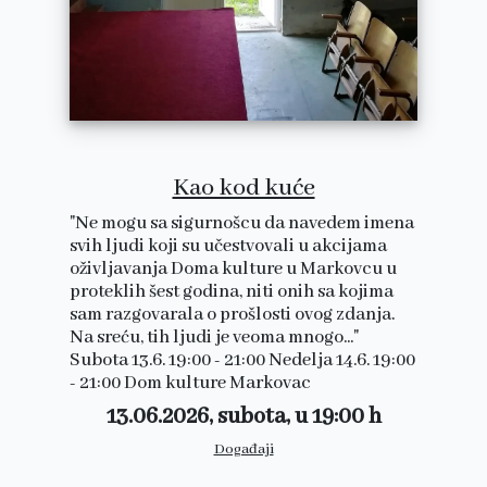
Kao kod kuće
"Ne mogu sa sigurnošcu da navedem imena
svih ljudi koji su učestvovali u akcijama
oživljavanja Doma kulture u Markovcu u
proteklih šest godina, niti onih sa kojima
sam razgovarala o prošlosti ovog zdanja.
Na sreću, tih ljudi je veoma mnogo..."
Subota 13.6. 19:00 - 21:00 Nedelja 14.6. 19:00
- 21:00 Dom kulture Markovac
13.06.2026, subota, u 19:00 h
Događaji