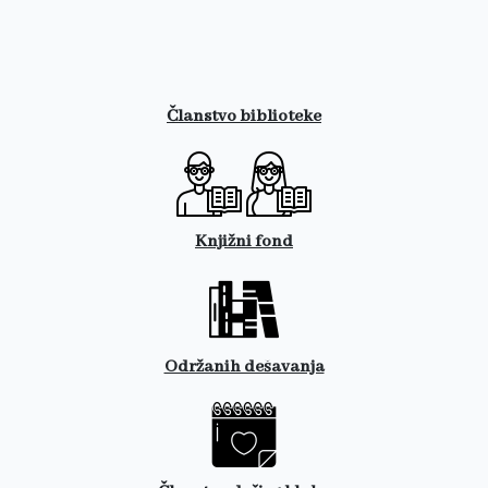
Članstvo biblioteke
Knjižni fond
Održanih dešavanja